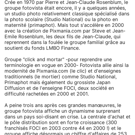
Crée en 1970 par Pierre et Jean-Claude Rosenblum, le
groupe fotovista était encore, il y a quelques années,
un studio photo relativement classique spécialisé dans
la photo scolaire (Studio National) ou la photo en
maternité (primaphot). Mais tout s'accélère en 2000
avec la création de Pixmania.com par Steve et Jean-
Emile Rosenblum, les deux fils de Jean-Claude, qui
reprennent dans la foulée le groupe familial grâce au
soutient du fonds LMBO Finance.
Groupe "click and mortar" -pour reprendre une
terminologie en vogue en 2000- Fotovista allie ainsi la
modernité de Pixmania.com (le clic) et d'enseignes
traditionnels (le mortier) comme Studio National,
Primaphot mais également du grossiste Japan
Diffusion et de l'enseigne FOCI, deux société en
difficulté rachetées en 2000 et 2001.
A peine trois ans après ces grandes manœuvres, le
groupe fotovista affiche un dynamisme surprenant
dans un pays soi-disant en crise. La centrale d'achat et
le pôle distribution sont en forte croissance (300
franchisés FOCI en 2003 contre 44 en 2000 !) et le
groupe affiche désormais un chiffre d'affaires de 253