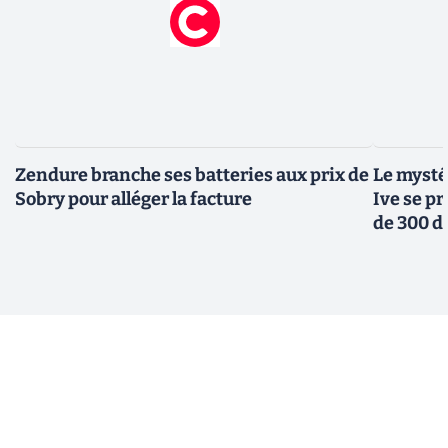
Zendure branche ses batteries aux prix de
Le mysté
Sobry pour alléger la facture
Ive se pr
de 300 d