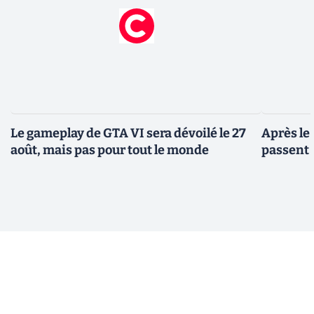
Le gameplay de GTA VI sera dévoilé le 27
Après le
août, mais pas pour tout le monde
passent 