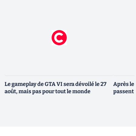
Le gameplay de GTA VI sera dévoilé le 27
Après le
août, mais pas pour tout le monde
passent 