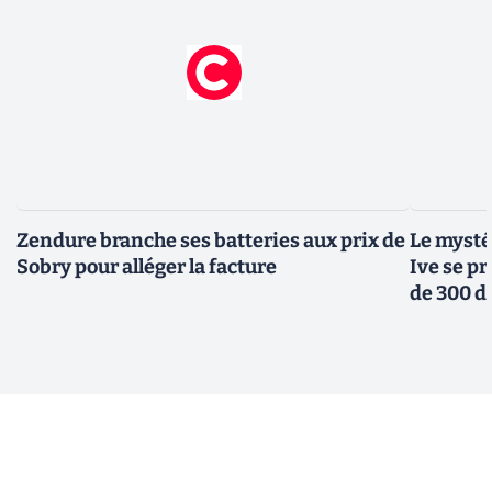
Zendure branche ses batteries aux prix de
Le mysté
Sobry pour alléger la facture
Ive se pr
de 300 d