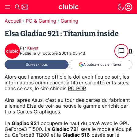
Accueil
PC & Gaming
Gaming
Elsa Gladiac 921 : Titanium inside
Par
Kalyst
0
Publié le
01 octobre 2001 à 05h43
Suivez-nous
Ajoutez-nous en favori
Alors que l'annonce officielle doi avoir lieu ce soir, les
informations commencent à filtrer sur différents sites,
dans ce cas, le site chinois
PC POP
.
Ainsi après Asus, c'est au tour des cartes du fabricant
allemand Elsa de voir sa nouvelle gamme enrichit par
trois Cartes Graphiques.
La
Gladiac 921
occupera le haut du pavé avec le GPU
GeForce3 Ti500. La
Gladiac 721
sera le modèle équipé
du GeForce3 Ti200 et la
Gladiac 516
basée sur le