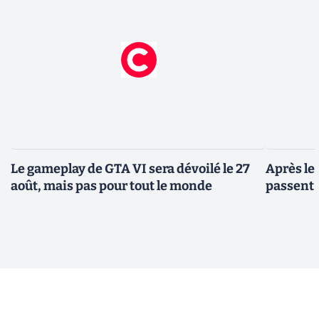
Le gameplay de GTA VI sera dévoilé le 27
Après le
août, mais pas pour tout le monde
passent 