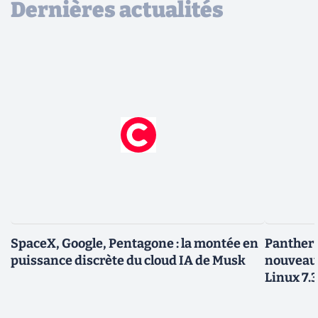
Dernières actualités
SpaceX, Google, Pentagone : la montée en
Panther L
puissance discrète du cloud IA de Musk
nouveau
Linux 7.