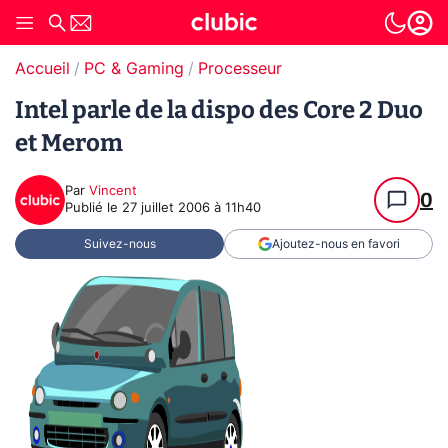
Accueil
PC & Gaming
Processeur
Intel parle de la dispo des Core 2 Duo
et Merom
Par
Vincent
0
Publié le
27 juillet 2006 à 11h40
Suivez-nous
Ajoutez-nous en favori