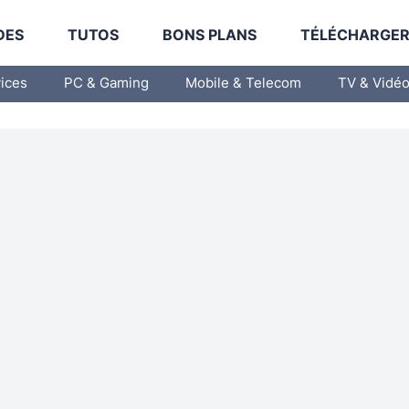
DES
TUTOS
BONS PLANS
TÉLÉCHARGE
vices
PC & Gaming
Mobile & Telecom
TV & Vidé