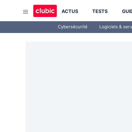
ACTUS
TESTS
GUI
Cybersécurité
Logiciels & ser