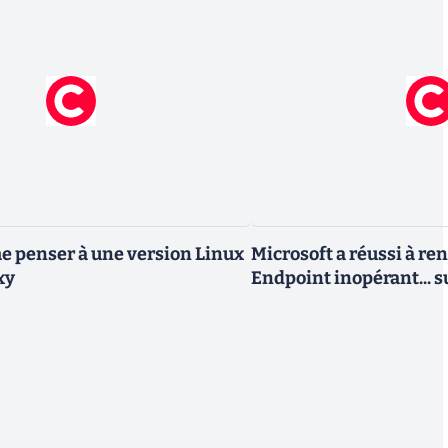
 penser à une version Linux
Microsoft a réussi à re
xy
Endpoint inopérant... s