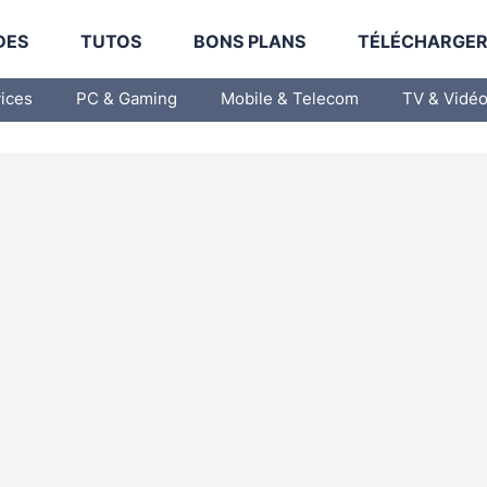
DES
TUTOS
BONS PLANS
TÉLÉCHARGE
vices
PC & Gaming
Mobile & Telecom
TV & Vidé