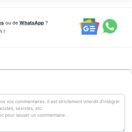
és
ou de
WhatsApp
?
h !