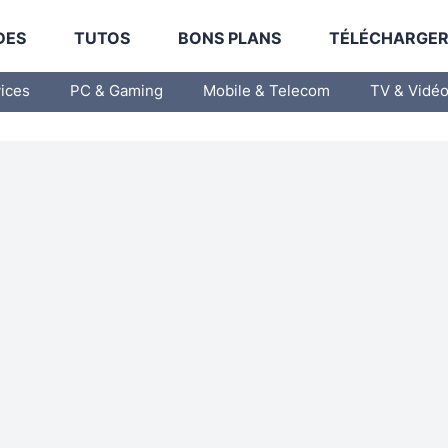
DES
TUTOS
BONS PLANS
TÉLÉCHARGE
vices
PC & Gaming
Mobile & Telecom
TV & Vidé