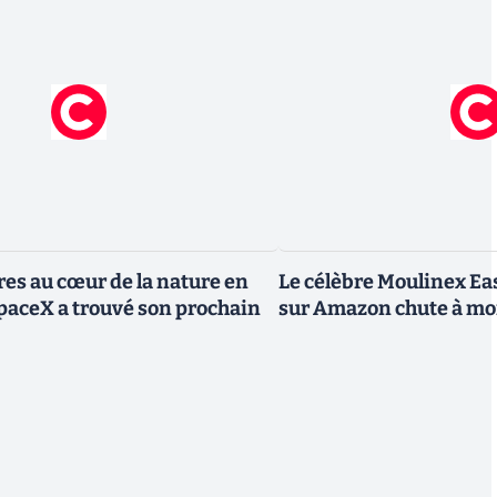
res au cœur de la nature en
Le célèbre Moulinex Eas
SpaceX a trouvé son prochain
sur Amazon chute à mo