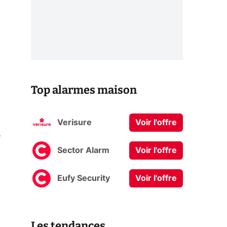
Top alarmes maison
Verisure
Voir l'offre
e
Sector Alarm
Voir l'offre
Eufy Security
Voir l'offre
Les tendances