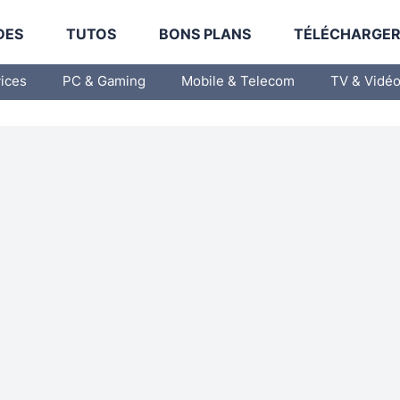
DES
TUTOS
BONS PLANS
TÉLÉCHARGE
vices
PC & Gaming
Mobile & Telecom
TV & Vidé