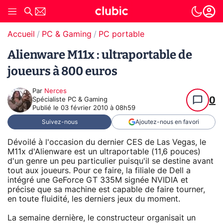
Accueil
PC & Gaming
PC portable
Alienware M11x : ultraportable de
joueurs à 800 euros
Par
Nerces
0
Spécialiste PC & Gaming
Publié le
03 février 2010 à 08h59
Suivez-nous
Ajoutez-nous en favori
Dévoilé à l'occasion du dernier CES de Las Vegas, le
M11x d'Alienware est un ultraportable (11,6 pouces)
d'un genre un peu particulier puisqu'il se destine avant
tout aux joueurs. Pour ce faire, la filiale de Dell a
intégré une GeForce GT 335M signée NVIDIA et
précise que sa machine est capable de faire tourner,
en toute fluidité, les derniers jeux du moment.
La semaine dernière, le constructeur organisait un