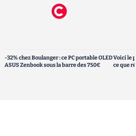
-32% chez Boulanger : ce PC portable OLED
Voici le
ASUS Zenbook sous la barre des 750€
ce que r