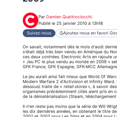
Par
Damien Quattrociocchi
.
Publié le
25 janvier 2010 à 13h18
Suivez-nous
Ajoutez-nous en favori
Goo
On savait, notamment dès le mois d'août dernie
s'était déjà très bien vendu en Amérique du No
ces deux contrées. Electronic Arts en rajoute u
« Jeu PC le plus vendu au monde en 2009 » se
GFK France, GFK Espagne, GFK-MCC Allemagne et
Le jeu aurait ainsi fait mieux que World Of Warc
Modern Warfare 2 d'Activision et Infinity Ward.
dessous) traite de «
retail stores
», à savoir des
organismes précédemment cités aient pris en c
de la dématérialisation (Steam, téléchargement vi
Il n'en reste pas moins que la série de Will Wr
les dix dernières années, en obtenant le titre 
2002 et 2003 pour Les Sims et en 2004 pour Le