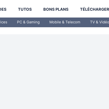
DES
TUTOS
BONS PLANS
TÉLÉCHARGE
vices
PC & Gaming
Mobile & Telecom
TV & Vidé