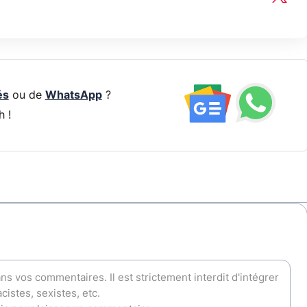
és
ou de
WhatsApp
?
h !