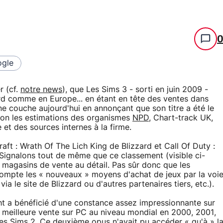
gle
r (cf.
notre news
), que Les Sims 3 - sorti en juin 2009 -
rd comme en Europe... en étant en tête des ventes dans
ne couche aujourd'hui en annonçant que son titre a été le
lon les estimations des organismes
NPD
, Chart-track UK,
 des sources internes à la firme.
raft : Wrath Of The Lich King de Blizzard et Call Of Duty :
 Signalons tout de même que ce classement (visible ci-
 magasins de vente au détail. Pas sûr donc que les
ompte les « nouveaux » moyens d'achat de jeux par la voi
a le site de Blizzard ou d'autres partenaires tiers, etc.).
ight a bénéficié d'une constance assez impressionnante sur
de meilleure vente sur PC au niveau mondial en 2000, 2001,
s Sims 2. Ce deuxième opus n'avait pu accéder « qu'à » l