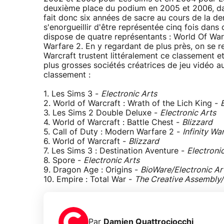
deuxième place du podium en 2005 et 2006, da
fait donc six années de sacre au cours de la de
s'enorgueillir d'être représentée cinq fois dans
dispose de quatre représentants : World Of Warc
Warfare 2. En y regardant de plus près, on se r
Warcraft trustent littéralement ce classement e
plus grosses sociétés créatrices de jeu vidéo a
classement :
1. Les Sims 3 -
Electronic Arts
2. World of Warcraft : Wrath of the Lich King -
3. Les Sims 2 Double Deluxe -
Electronic Arts
4. World of Warcraft : Battle Chest -
Blizzard
5. Call of Duty : Modern Warfare 2 -
Infinity Wa
6. World of Warcraft -
Blizzard
7. Les Sims 3 : Destination Aventure -
Electroni
8. Spore -
Electronic Arts
9. Dragon Age : Origins -
BioWare/Electronic Ar
10. Empire : Total War -
The Creative Assembly
Par
Damien Quattrociocchi