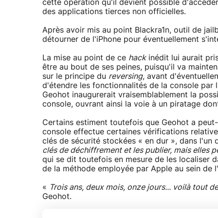
cette opération qu'il devient possible d'accéder
des applications tierces non officielles.
Après avoir mis au point Blackra1n, outil de jail
détourner de l'iPhone pour éventuellement s'int
La mise au point de ce
hack
inédit lui aurait p
être au bout de ses peines, puisqu'il va mainte
sur le principe du
reversing
, avant d'éventuelle
d'étendre les fonctionnalités de la console par 
Geohot inaugurerait vraisemblablement la possi
console, ouvrant ainsi la voie à un piratage do
Certains estiment toutefois que Geohot a peut-ê
console effectue certaines vérifications relative
clés de sécurité stockées « en dur », dans l'u
clés de déchiffrement et les publier, mais elles
qui se dit toutefois en mesure de les localiser
de la méthode employée par Apple au sein de l
«
Trois ans, deux mois, onze jours... voilà tou
Geohot.