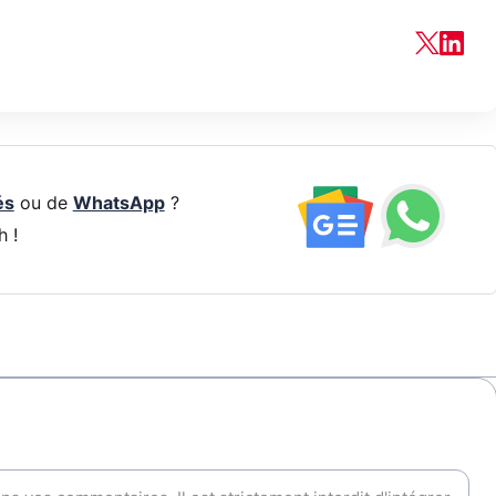
és
ou de
WhatsApp
?
h !