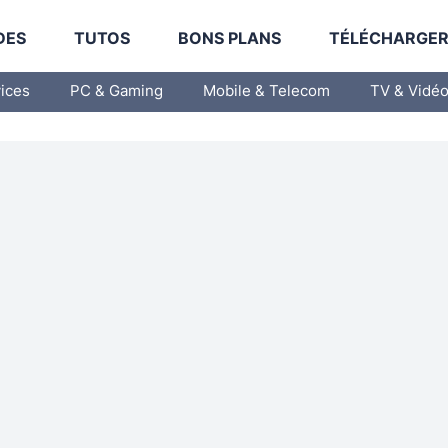
DES
TUTOS
BONS PLANS
TÉLÉCHARGE
vices
PC & Gaming
Mobile & Telecom
TV & Vidé