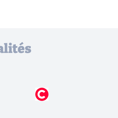
lités