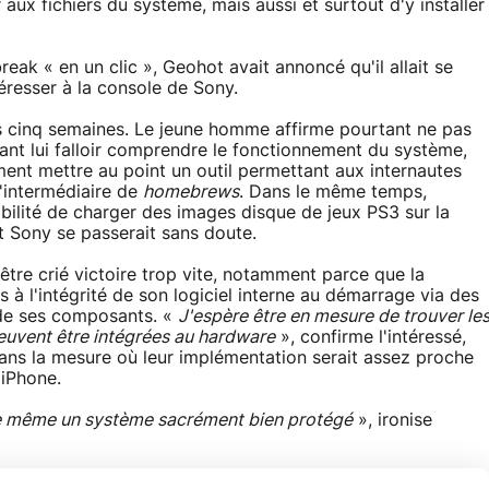
 aux fichiers du système, mais aussi et surtout d'y installer
break « en un clic », Geohot avait annoncé qu'il allait se
éresser à la console de Sony.
ris cinq semaines. Le jeune homme affirme pourtant ne pas
nant lui falloir comprendre le fonctionnement du système,
ment mettre au point un outil permettant aux internautes
l'intermédiaire de
homebrews
. Dans le même temps,
bilité de charger des images disque de jeux PS3 sur la
nt Sony se passerait sans doute.
tre crié victoire trop vite, notamment parce que la
s à l'intégrité de son logiciel interne au démarrage via des
n de ses composants. «
J'espère être en mesure de trouver le
 peuvent être intégrées au hardware
», confirme l'intéressé,
 dans la mesure où leur implémentation serait assez proche
'iPhone.
t de même un système sacrément bien protégé
», ironise