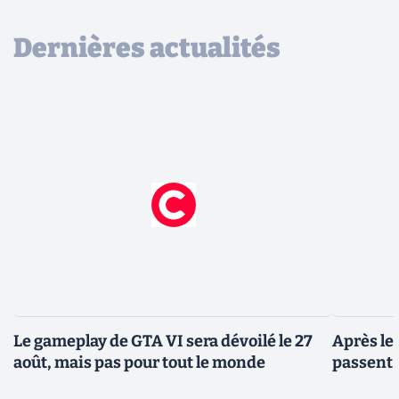
Dernières actualités
Le gameplay de GTA VI sera dévoilé le 27
Après le
août, mais pas pour tout le monde
passent 