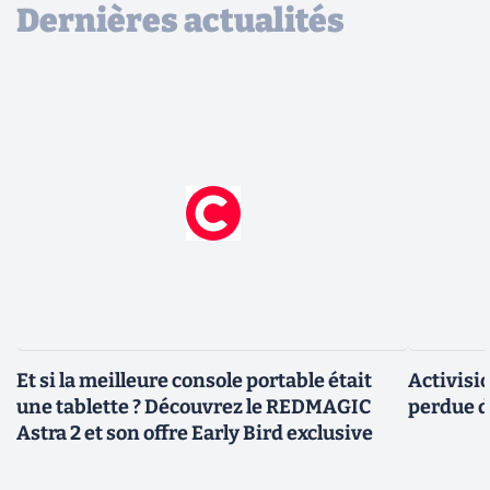
Dernières actualités
Et si la meilleure console portable était
Activisi
une tablette ? Découvrez le REDMAGIC
perdue d
Astra 2 et son offre Early Bird exclusive