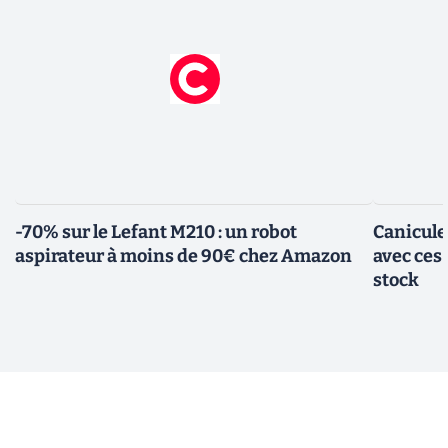
-70% sur le Lefant M210 : un robot
Canicule
aspirateur à moins de 90€ chez Amazon
avec ces
stock