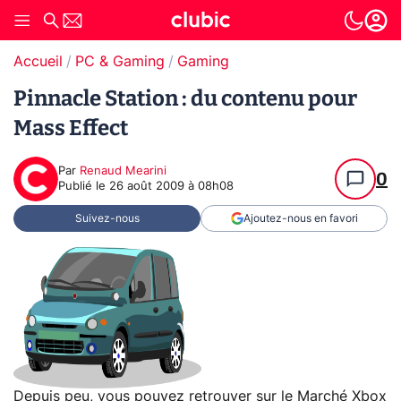
Accueil
PC & Gaming
Gaming
Pinnacle Station : du contenu pour
Mass Effect
Par
Renaud Mearini
0
Publié le
26 août 2009 à 08h08
Suivez-nous
Ajoutez-nous en favori
Depuis peu, vous pouvez retrouver sur le Marché Xbox