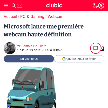
Accueil
PC & Gaming
Webcam
Microsoft lance une première
webcam haute définition
Par
Romain Heuillard
0
Publié le
18 août 2009 à 10h57
Suivez-nous
Ajoutez-nous en favori