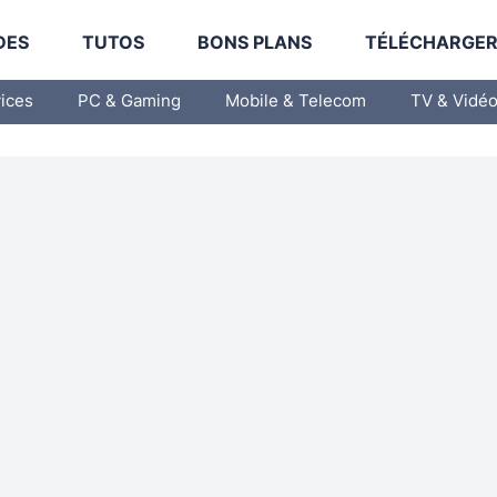
DES
TUTOS
BONS PLANS
TÉLÉCHARGE
vices
PC & Gaming
Mobile & Telecom
TV & Vidé