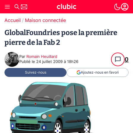
Accueil
Maison connectée
GlobalFoundries pose la première
pierre de la Fab 2
Par
Romain Heuillard
0
Publié le
24 juillet 2009 à 18h26
Suivez-nous
Ajoutez-nous en favori