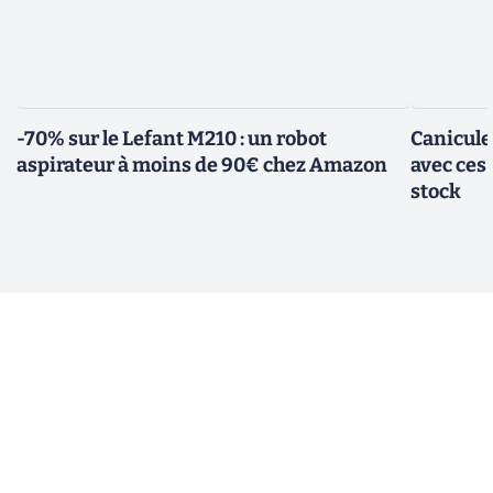
-70% sur le Lefant M210 : un robot
Canicule
aspirateur à moins de 90€ chez Amazon
avec ces
stock