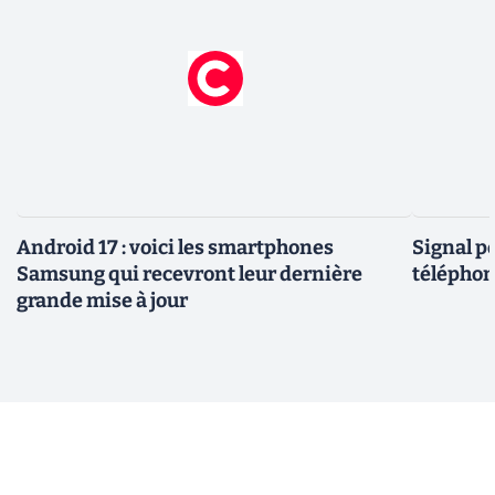
Android 17 : voici les smartphones
Signal p
Samsung qui recevront leur dernière
téléphon
grande mise à jour