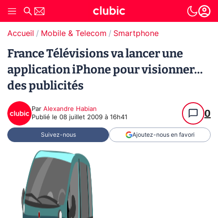
Accueil
Mobile & Telecom
Smartphone
France Télévisions va lancer une
application iPhone pour visionner...
des publicités
Par
Alexandre Habian
0
Publié le
08 juillet 2009 à 16h41
Suivez-nous
Ajoutez-nous en favori