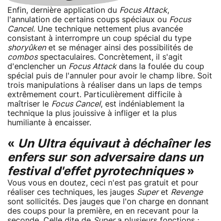
Enfin, dernière application du
Focus Attack
,
l'annulation de certains coups spéciaux ou
Focus
Cancel
. Une technique nettement plus avancée
consistant à interrompre un coup spécial du type
shoryûken
et se ménager ainsi des possibilités de
combos
spectaculaires. Concrètement, il s'agit
d'enclencher un
Focus Attack
dans la foulée du coup
spécial puis de l'annuler pour avoir le champ libre. Soit
trois manipulations à réaliser dans un laps de temps
extrêmement court. Particulièrement difficile à
maîtriser le
Focus Cancel
, est indéniablement la
technique la plus jouissive à infliger et la plus
humiliante à encaisser.
«
Un Ultra équivaut à déchaîner les
enfers sur son adversaire dans un
festival d'effet pyrotechniques
»
Vous vous en doutez, ceci n'est pas gratuit et pour
réaliser ces techniques, les jauges
Super
et
Revenge
sont sollicités. Des jauges que l'on charge en donnant
des coups pour la première, en en recevant pour la
seconde. Celle dite de
Super
a plusieurs fonctions :