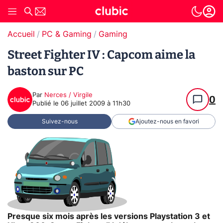
Accueil
PC & Gaming
Gaming
Street Fighter IV : Capcom aime la
baston sur PC
Par
Nerces / Virgile
0
Publié le
06 juillet 2009 à 11h30
Suivez-nous
Ajoutez-nous en favori
Presque six mois après les versions Playstation 3 et