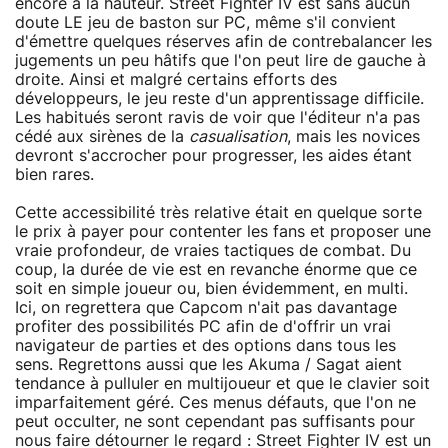
encore à la hauteur. Street Fighter IV est sans aucun
doute LE jeu de baston sur PC, même s'il convient
d'émettre quelques réserves afin de contrebalancer les
jugements un peu hâtifs que l'on peut lire de gauche à
droite. Ainsi et malgré certains efforts des
développeurs, le jeu reste d'un apprentissage difficile.
Les habitués seront ravis de voir que l'éditeur n'a pas
cédé aux sirènes de la
casualisation
, mais les novices
devront s'accrocher pour progresser, les aides étant
bien rares.
Cette accessibilité très relative était en quelque sorte
le prix à payer pour contenter les fans et proposer une
vraie profondeur, de vraies tactiques de combat. Du
coup, la durée de vie est en revanche énorme que ce
soit en simple joueur ou, bien évidemment, en multi.
Ici, on regrettera que Capcom n'ait pas davantage
profiter des possibilités PC afin de d'offrir un vrai
navigateur de parties et des options dans tous les
sens. Regrettons aussi que les Akuma / Sagat aient
tendance à pulluler en multijoueur et que le clavier soit
imparfaitement géré. Ces menus défauts, que l'on ne
peut occulter, ne sont cependant pas suffisants pour
nous faire détourner le regard : Street Fighter IV est un