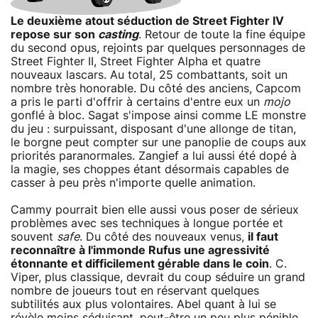
Le deuxième atout séduction de Street Fighter IV
repose sur son
casting
. Retour de toute la fine équipe
du second opus, rejoints par quelques personnages de
Street Fighter II, Street Fighter Alpha et quatre
nouveaux lascars. Au total, 25 combattants, soit un
nombre très honorable. Du côté des anciens, Capcom
a pris le parti d'offrir à certains d'entre eux un
mojo
gonflé à bloc. Sagat s'impose ainsi comme LE monstre
du jeu : surpuissant, disposant d'une allonge de titan,
le borgne peut compter sur une panoplie de coups aux
priorités paranormales. Zangief a lui aussi été dopé à
la magie, ses choppes étant désormais capables de
casser à peu près n'importe quelle animation.
Cammy pourrait bien elle aussi vous poser de sérieux
problèmes avec ses techniques à longue portée et
souvent
safe
. Du côté des nouveaux venus,
il faut
reconnaître à l'immonde Rufus une agressivité
étonnante et difficilement gérable dans le coin
. C.
Viper, plus classique, devrait du coup séduire un grand
nombre de joueurs tout en réservant quelques
subtilités aux plus volontaires. Abel quant à lui se
révèle moins séduisant, peut-être un peu plus pénible