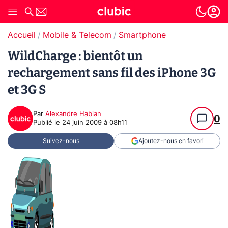
Accueil
Mobile & Telecom
Smartphone
WildCharge : bientôt un
rechargement sans fil des iPhone 3G
et 3G S
Par
Alexandre Habian
0
Publié le
24 juin 2009 à 08h11
Suivez-nous
Ajoutez-nous en favori