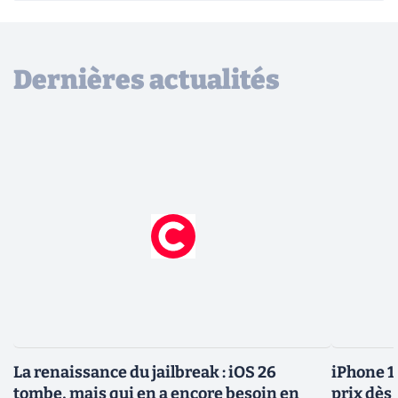
Dernières actualités
La renaissance du jailbreak : iOS 26
iPhone 1
tombe, mais qui en a encore besoin en
prix dès 