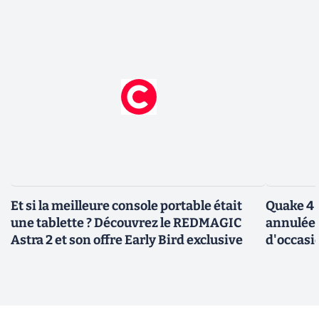
Et si la meilleure console portable était
Quake 4 
une tablette ? Découvrez le REDMAGIC
annulée 
Astra 2 et son offre Early Bird exclusive
d'occasi