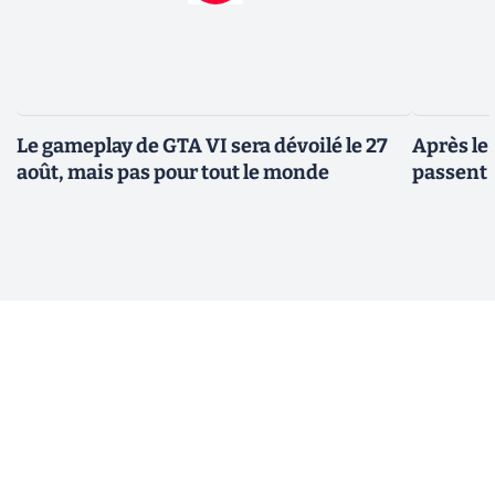
Le gameplay de GTA VI sera dévoilé le 27
Après le
août, mais pas pour tout le monde
passent 