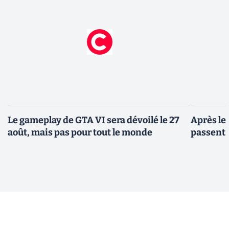
Le gameplay de GTA VI sera dévoilé le 27
Après le
août, mais pas pour tout le monde
passent 