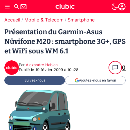
Accueil
Mobile & Telecom
Smartphone
Présentation du Garmin-Asus
Nüvifone M20 : smartphone 3G+, GPS
et WiFi sous WM 6.1
Par
Alexandre Habian
0
Publié le
19 février 2009 à 10h28
Suivez-nous
Ajoutez-nous en favori