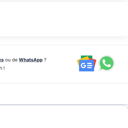
és
ou de
WhatsApp
?
h !