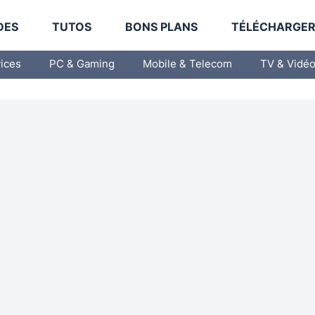
DES
TUTOS
BONS PLANS
TÉLÉCHARGE
vices
PC & Gaming
Mobile & Telecom
TV & Vidé