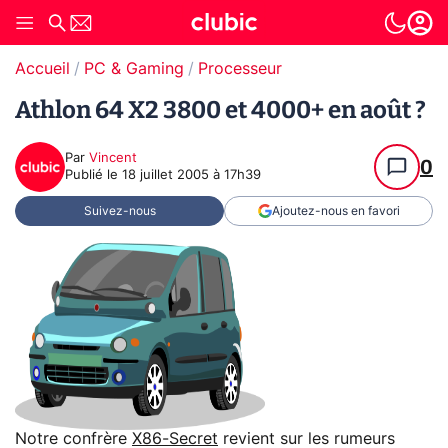
Accueil
PC & Gaming
Processeur
Athlon 64 X2 3800 et 4000+ en août ?
Par
Vincent
0
Publié le
18 juillet 2005 à 17h39
Suivez-nous
Ajoutez-nous en favori
Notre confrère
X86-Secret
revient sur les rumeurs