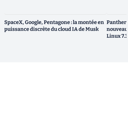
SpaceX, Google, Pentagone : la montée en
Panther L
puissance discrète du cloud IA de Musk
nouveau
Linux 7.