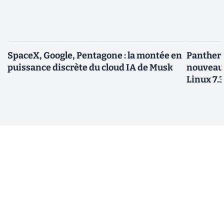
SpaceX, Google, Pentagone : la montée en
Panther L
puissance discrète du cloud IA de Musk
nouveau
Linux 7.