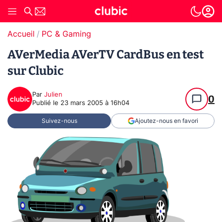
Accueil
PC & Gaming
AVerMedia AVerTV CardBus en test
sur Clubic
Par
Julien
0
Publié le
23 mars 2005 à 16h04
Suivez-nous
Ajoutez-nous en favori