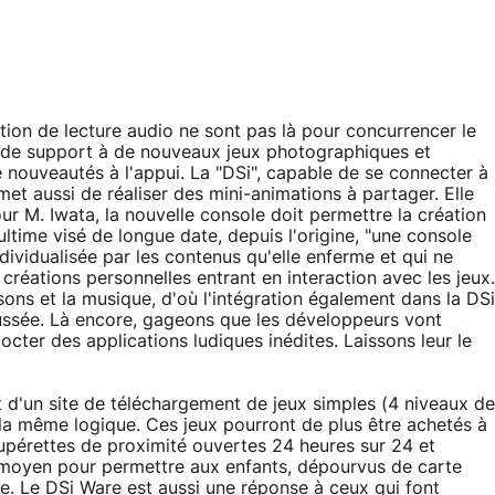
ction de lecture audio ne sont pas là pour concurrencer le
r de support à de nouveaux jeux photographiques et
 nouveautés à l'appui. La "DSi", capable de se connecter à
et aussi de réaliser des mini-animations à partager. Elle
r M. Iwata, la nouvelle console doit permettre la création
ultime visé de longue date, depuis l'origine, "une console
ividualisée par les contenus qu'elle enferme et qui ne
réations personnelles entrant en interaction avec les jeux.
 sons et la musique, d'où l'intégration également dans la DSi
ussée. Là encore, gageons que les développeurs vont
cter des applications ludiques inédites. Laissons leur le
t d'un site de téléchargement de jeux simples (4 niveaux de
s la même logique. Ces jeux pourront de plus être achetés à
upérettes de proximité ouvertes 24 heures sur 24 et
n moyen pour permettre aux enfants, dépourvus de carte
e. Le DSi Ware est aussi une réponse à ceux qui font