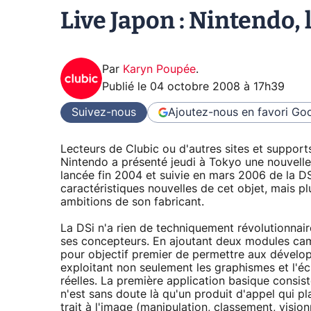
Live Japon : Nintendo, 
Par
Karyn Poupée
.
Publié le
04 octobre 2008 à 17h39
Suivez-nous
Ajoutez-nous en favori
Goo
Lecteurs de Clubic ou d'autres sites et supports
Nintendo a présenté jeudi à Tokyo une nouvelle
lancée fin 2004 et suivie en mars 2006 de la DS 
caractéristiques nouvelles de cet objet, mais p
ambitions de son fabricant.
La DSi n'a rien de techniquement révolutionnaire
ses concepteurs. En ajoutant deux modules camér
pour objectif premier de permettre aux dévelop
exploitant non seulement les graphismes et l'éc
réelles. La première application basique consist
n'est sans doute là qu'un produit d'appel qui p
trait à l'image (manipulation, classement, vision