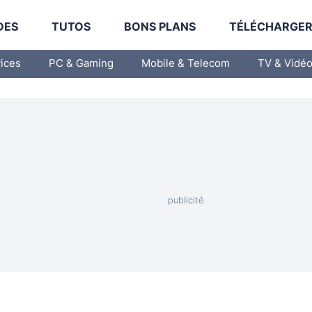
DES
TUTOS
BONS PLANS
TÉLÉCHARGE
vices
PC & Gaming
Mobile & Telecom
TV & Vidé