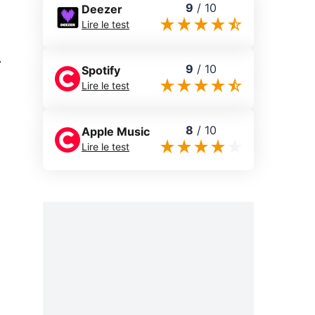
9
/
10
Deezer
Lire le test
0
9
/
10
Spotify
Lire le test
8
/
10
Apple Music
Lire le test