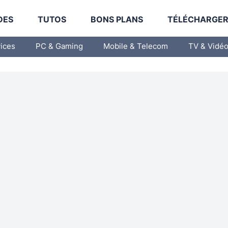
DES
TUTOS
BONS PLANS
TÉLÉCHARGE
vices
PC & Gaming
Mobile & Telecom
TV & Vidé