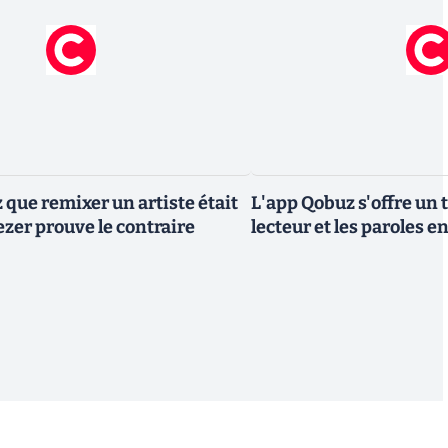
 que remixer un artiste était
L'app Qobuz s'offre un
ezer prouve le contraire
lecteur et les paroles e