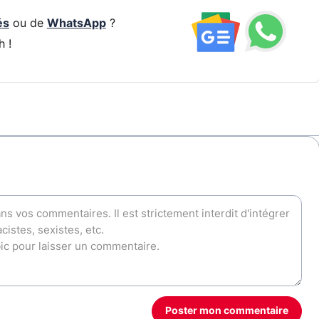
és
ou de
WhatsApp
?
h !
Poster mon commentaire