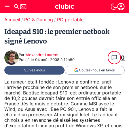
Accueil
PC & Gaming
PC portable
Ideapad S10 : le premier netbook
signé Lenovo
Par
Alexandre Laurent
0
Publié le
04 août 2008 à 12h50
Suivez-nous
Ajoutez-nous en favori
La
rumeur
était fondée : Lenovo a confirmé lundi
l'arrivée prochaine de son premier netbook sur le
marché. Baptisé Ideapad S10, cet
ordinateur portable
de 10,2 pouces devrait faire son entrée officielle en
France dès le mois d'octobre. Comme MSI avec le
Wind, ou Asus avec l'Eee PC 901, Lenovo a fait le
choix d'un processeur Atom signé Intel. Le fabricant
chinois a en revanche délaissé les systèmes
d'exploitation Linux au profit de Windows XP, et choisi