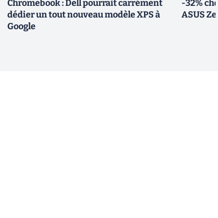
Chromebook : Dell pourrait carrément
-32% che
dédier un tout nouveau modèle XPS à
ASUS Zen
Google