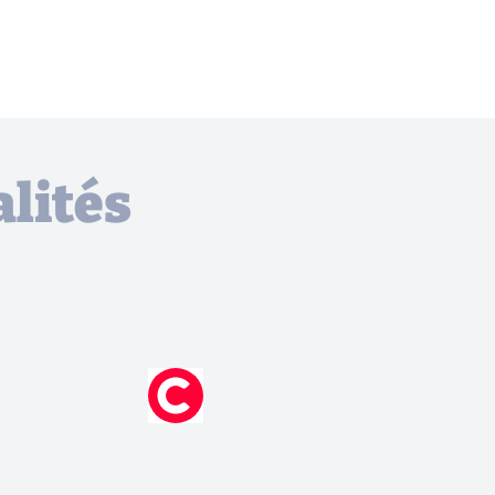
lités