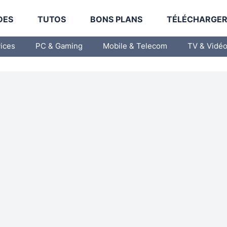
DES
TUTOS
BONS PLANS
TÉLÉCHARGE
vices
PC & Gaming
Mobile & Telecom
TV & Vidé