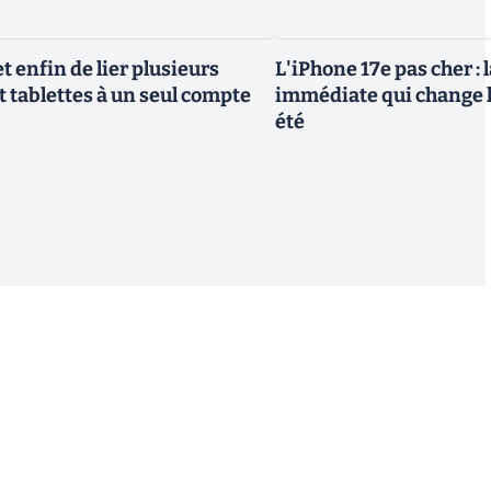
 enfin de lier plusieurs
L'iPhone 17e pas cher : 
t tablettes à un seul compte
immédiate qui change l
été
S'inscrire