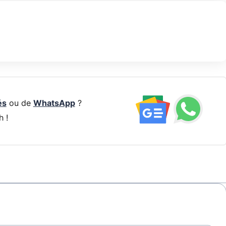
és
ou de
WhatsApp
?
h !