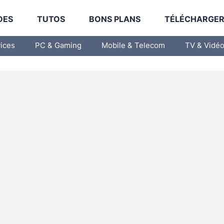
DES
TUTOS
BONS PLANS
TÉLÉCHARGE
vices
PC & Gaming
Mobile & Telecom
TV & Vidé