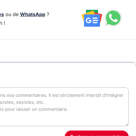
és
ou de
WhatsApp
?
h !