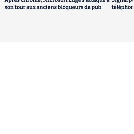
son tour aux anciens bloqueurs de pub
téléphon