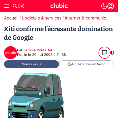
Accueil
Logiciels & services
Internet & communication
Xiti confirme l’écrasante domination
de Google
Par
Jérôme Bouteiller
0
Publié le
20 mai 2008 à 11h38
Suivez-nous
Ajoutez-nous en favori