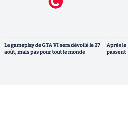
Le gameplay de GTA VI sera dévoilé le 27
Après le
août, mais pas pour tout le monde
passent 