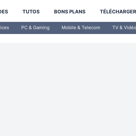
DES
TUTOS
BONS PLANS
TÉLÉCHARGE
vices
PC & Gaming
Mobile & Telecom
TV & Vidé