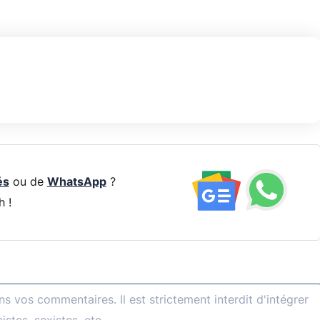
és
ou de
WhatsApp
?
h !