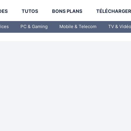
DES
TUTOS
BONS PLANS
TÉLÉCHARGE
vices
PC & Gaming
Mobile & Telecom
TV & Vidé