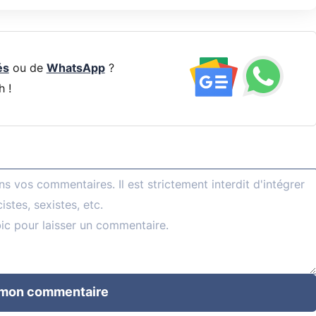
és
ou de
WhatsApp
?
h !
 mon commentaire