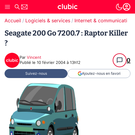
Accueil
Logiciels & services
Internet & communication
Seagate 200 Go 7200.7 : Raptor Killer
?
Par
Vincent
0
Publié le
10 février 2004 à 13h12
Suivez-nous
Ajoutez-nous en favori