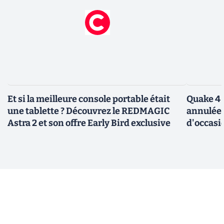
Et si la meilleure console portable était
Quake 4 
une tablette ? Découvrez le REDMAGIC
annulée 
Astra 2 et son offre Early Bird exclusive
d'occasi