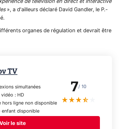
périence de télévision en direct et interactive
les
», a d'ailleurs déclaré David Gandler, le P.-
é.
ifférents organes de régulation et devrait être
ov TV
7
/ 10
exions simultanées
é vidéo : HD
 hors ligne non disponible
 enfant disponible
Voir le site