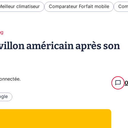
Meilleur climatiseur
Comparateur Forfait mobile
Comp
ng
villon américain après son
connectée
.
gle