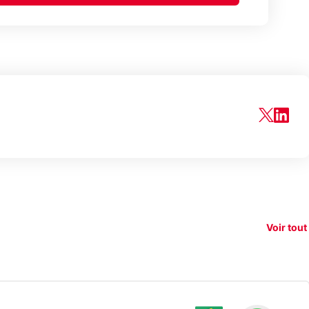
150€
xAI attaque la
remboursés
Starli
e tease
loi anti-
sur votre
Amazo
xel 11
dénudement
nouveau
guerr
Voir tout
par IA
smartphone ?
résea