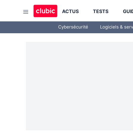
ACTUS
TESTS
GUI
Cybersécurité
Logiciels & ser