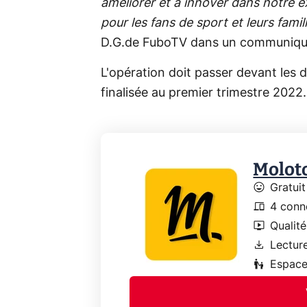
améliorer et à innover dans notre ex
pour les fans de sport et leurs famil
D.G.de FuboTV dans un communiqu
L'opération doit passer devant les d
finalisée au premier trimestre 2022.
Molot
mood
Gratuit
devices
4 conn
live_tv
Qualit
download
Lecture
escalator_warning
Espace