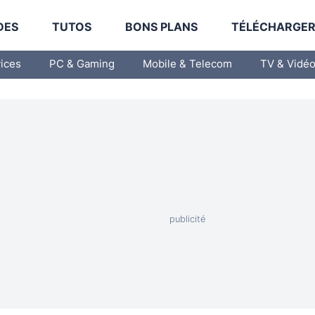
DES
TUTOS
BONS PLANS
TÉLÉCHARGE
vices
PC & Gaming
Mobile & Telecom
TV & Vidé