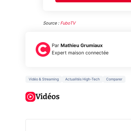
Source :
FuboTV
Par
Mathieu Grumiaux
Expert maison connectée
Vidéo & Streaming
Actualités High-Tech
Comparer
5 générations
Ce que vous
de jeux dans
ne savez sur
Googl
la prochaine
Vidéos
la navigation
son Pi
Xbox !
privée !
Pro