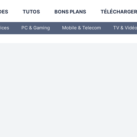
DES
TUTOS
BONS PLANS
TÉLÉCHARGE
vices
PC & Gaming
Mobile & Telecom
TV & Vidé