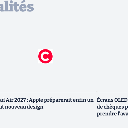
lités
ad Air 2027 : Apple préparerait enfin un
Écrans OLED :
ut nouveau design
de chèques po
prendre l’av