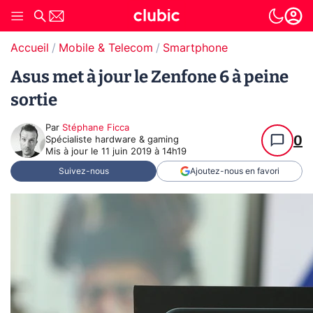
Accueil
Mobile & Telecom
Smartphone
Asus met à jour le Zenfone 6 à peine
sortie
Par
Stéphane Ficca
0
Spécialiste hardware & gaming
Mis à jour le
11 juin 2019 à 14h19
Suivez-nous
Ajoutez-nous en favori