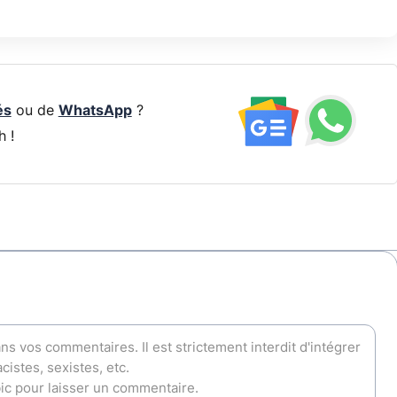
és
ou de
WhatsApp
?
h !