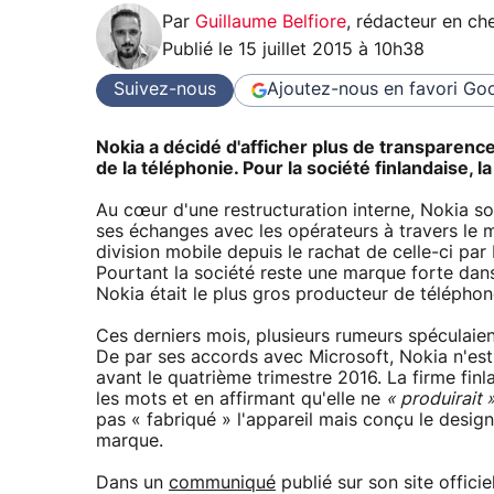
Par
Guillaume Belfiore
,
rédacteur en che
Publié le
15 juillet 2015 à 10h38
Suivez-nous
Ajoutez-nous en favori
Goo
Nokia a décidé d'afficher plus de transparence
de la téléphonie. Pour la société finlandaise, 
Au cœur d'une restructuration interne, Nokia so
ses échanges avec les opérateurs à travers le 
division mobile depuis le rachat de celle-ci pa
Pourtant la société reste une marque forte dans 
Nokia était le plus gros producteur de téléphon
Ces derniers mois, plusieurs rumeurs spéculaien
De par ses accords avec Microsoft, Nokia n'e
avant le quatrième trimestre 2016. La firme fin
les mots et en affirmant qu'elle ne
« produirait 
pas « fabriqué » l'appareil mais conçu le design 
marque.
Dans un
communiqué
publié sur son site offici