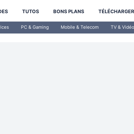
DES
TUTOS
BONS PLANS
TÉLÉCHARGE
vices
PC & Gaming
Mobile & Telecom
TV & Vidé