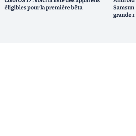
ColorOS 17 : voici la liste des appareils
Android 
éligibles pour la première bêta
Samsung 
grande m