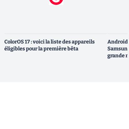
ColorOS 17 : voici la liste des appareils
Android 
éligibles pour la première bêta
Samsung 
grande m