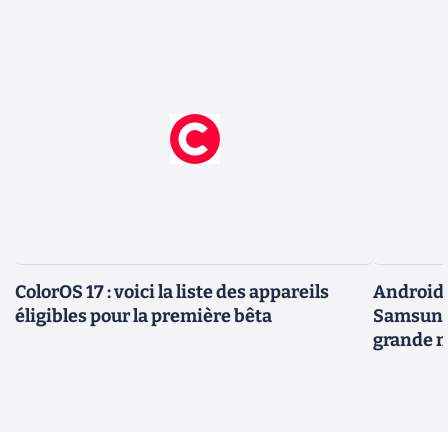
ColorOS 17 : voici la liste des appareils
Android 
éligibles pour la première bêta
Samsung 
grande m