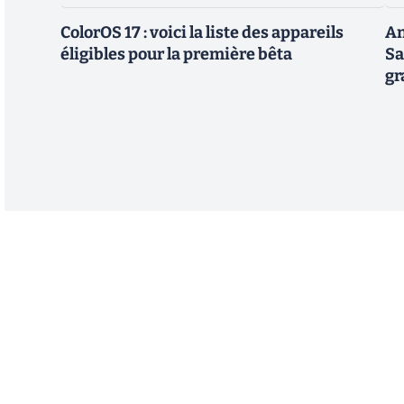
ColorOS 17 : voici la liste des appareils
An
éligibles pour la première bêta
Sa
gr
Abonnez-vous à notre n