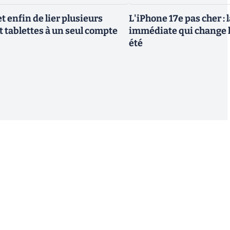
 enfin de lier plusieurs
L'iPhone 17e pas cher : 
t tablettes à un seul compte
immédiate qui change l
été
S'inscrire
 de recevoir par email des informations, actualités et