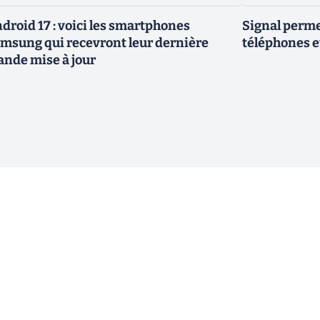
droid 17 : voici les smartphones
Signal permet
msung qui recevront leur dernière
téléphones e
ande mise à jour
ewsletter !
En cliquant sur s'inscrire, j’accepte