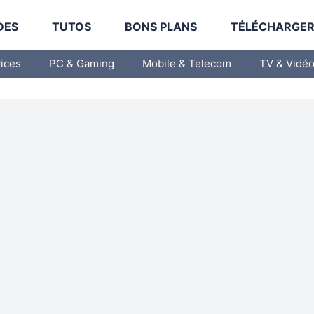
DES
TUTOS
BONS PLANS
TÉLÉCHARGE
vices
PC & Gaming
Mobile & Telecom
TV & Vidé